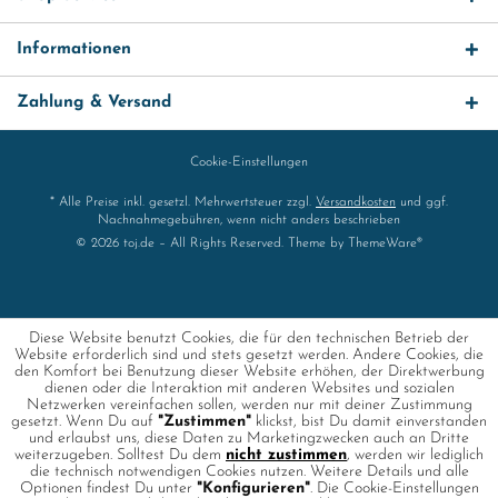
Informationen
Zahlung & Versand
Cookie-Einstellungen
* Alle Preise inkl. gesetzl. Mehrwertsteuer zzgl.
Versandkosten
und ggf.
Nachnahmegebühren, wenn nicht anders beschrieben
© 2026 toj.de – All Rights Reserved. Theme by
ThemeWare®
Diese Website benutzt Cookies, die für den technischen Betrieb der
Website erforderlich sind und stets gesetzt werden. Andere Cookies, die
den Komfort bei Benutzung dieser Website erhöhen, der Direktwerbung
dienen oder die Interaktion mit anderen Websites und sozialen
Netzwerken vereinfachen sollen, werden nur mit deiner Zustimmung
gesetzt. Wenn Du auf
"Zustimmen"
klickst, bist Du damit einverstanden
und erlaubst uns, diese Daten zu Marketingzwecken auch an Dritte
weiterzugeben. Solltest Du dem
nicht zustimmen
, werden wir lediglich
die technisch notwendigen Cookies nutzen. Weitere Details und alle
Optionen findest Du unter
"Konfigurieren"
. Die Cookie-Einstellungen