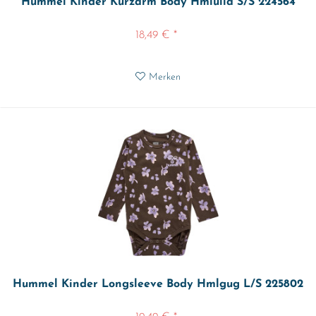
Hummel Kinder Kurzarm Body Hmlulla S/S 224564
18,49 € *
Merken
Hummel Kinder Longsleeve Body Hmlgug L/S 225802