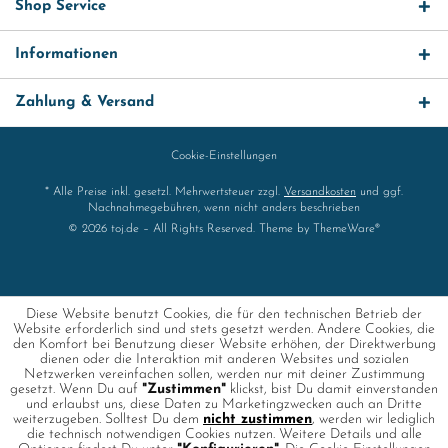
Shop Service
Informationen
Zahlung & Versand
Cookie-Einstellungen
* Alle Preise inkl. gesetzl. Mehrwertsteuer zzgl.
Versandkosten
und ggf.
Nachnahmegebühren, wenn nicht anders beschrieben
© 2026 toj.de – All Rights Reserved. Theme by
ThemeWare®
Diese Website benutzt Cookies, die für den technischen Betrieb der
Website erforderlich sind und stets gesetzt werden. Andere Cookies, die
den Komfort bei Benutzung dieser Website erhöhen, der Direktwerbung
dienen oder die Interaktion mit anderen Websites und sozialen
Netzwerken vereinfachen sollen, werden nur mit deiner Zustimmung
gesetzt. Wenn Du auf
"Zustimmen"
klickst, bist Du damit einverstanden
und erlaubst uns, diese Daten zu Marketingzwecken auch an Dritte
weiterzugeben. Solltest Du dem
nicht zustimmen
, werden wir lediglich
die technisch notwendigen Cookies nutzen. Weitere Details und alle