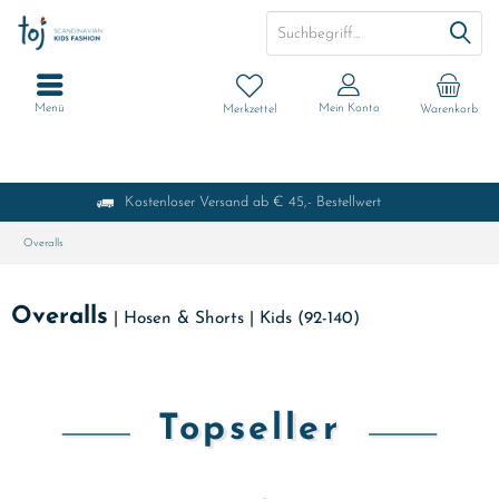
Menü
Mein Konto
Merkzettel
Warenkorb
Kostenloser Versand ab € 45,- Bestellwert
Overalls
Overalls
|
Hosen & Shorts
|
Kids (92-140)
Topseller