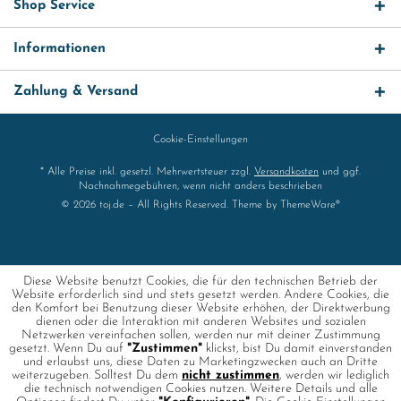
Shop Service
Informationen
Zahlung & Versand
Cookie-Einstellungen
* Alle Preise inkl. gesetzl. Mehrwertsteuer zzgl.
Versandkosten
und ggf.
Nachnahmegebühren, wenn nicht anders beschrieben
© 2026 toj.de – All Rights Reserved. Theme by
ThemeWare®
Diese Website benutzt Cookies, die für den technischen Betrieb der
Website erforderlich sind und stets gesetzt werden. Andere Cookies, die
den Komfort bei Benutzung dieser Website erhöhen, der Direktwerbung
dienen oder die Interaktion mit anderen Websites und sozialen
Netzwerken vereinfachen sollen, werden nur mit deiner Zustimmung
gesetzt. Wenn Du auf
"Zustimmen"
klickst, bist Du damit einverstanden
und erlaubst uns, diese Daten zu Marketingzwecken auch an Dritte
weiterzugeben. Solltest Du dem
nicht zustimmen
, werden wir lediglich
die technisch notwendigen Cookies nutzen. Weitere Details und alle