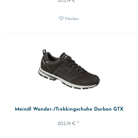
203,19 € *
Merken
Meindl Wander-/Trekkingschuhe Durban GTX
203,19 € *