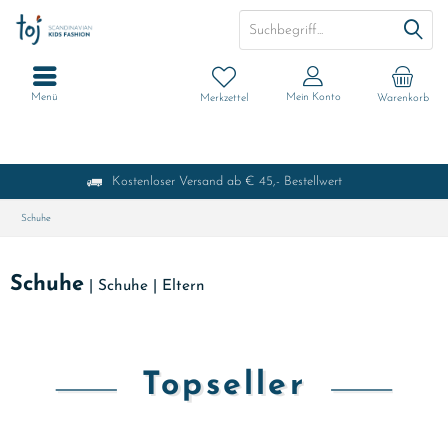
Menü
Mein Konto
Merkzettel
Warenkorb
Kostenloser Versand ab € 45,- Bestellwert
Schuhe
Schuhe
|
Schuhe
|
Eltern
Topseller