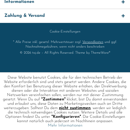
Informationen
Zahlung & Versand
Cookie-Einstellungen
* Alle Preise inkl. gesetzl. Mehrwertsteuer zzgl.
Versandkosten
und ggf.
Nachnahmegebühren, wenn nicht anders beschrieben
© 2026 toj.de – All Rights Reserved. Theme by
ThemeWare®
Diese Website benutzt Cookies, die für den technischen Betrieb der
Website erforderlich sind und stets gesetzt werden. Andere Cookies, die
den Komfort bei Benutzung dieser Website erhöhen, der Direktwerbung
dienen oder die Interaktion mit anderen Websites und sozialen
Netzwerken vereinfachen sollen, werden nur mit deiner Zustimmung
gesetzt. Wenn Du auf
"Zustimmen"
klickst, bist Du damit einverstanden
und erlaubst uns, diese Daten zu Marketingzwecken auch an Dritte
weiterzugeben. Solltest Du dem
nicht zustimmen
, werden wir lediglich
die technisch notwendigen Cookies nutzen. Weitere Details und alle
Optionen findest Du unter
"Konfigurieren"
. Die Cookie-Einstellungen
kannst natürlich auch jederzeit im Nachhinein anpassen.
Mehr Informationen