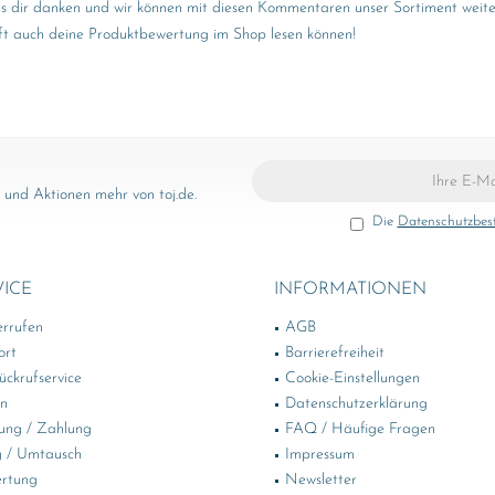
es dir danken und wir können mit diesen Kommentaren unser Sortiment weiter
nft auch deine Produktbewertung im Shop lesen können!
und Aktionen mehr von toj.de.
Die
Datenschutzbe
VICE
INFORMATIONEN
errufen
AGB
ort
Barrierefreiheit
ckrufservice
Cookie-Einstellungen
in
Datenschutzerklärung
ung / Zahlung
FAQ / Häufige Fragen
 / Umtausch
Impressum
rtung
Newsletter