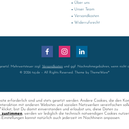
Über uns
Unser Team
Versandkosten
Widerrufsrecht
 gesetzl. Mehrwertsteuer zzgl.
Versandkosten
und ggf. Nachnahmegebühren, wenn nicht a
© 2026 toj.de – All Rights Reserved. Theme by
ThemeWare®
ite erforderlich sind und stets gesetzt werden. Andere Cookies, die den Ko
nteraktion mit anderen Websites und sozialen Netzwerken vereinfachen soll
"
klickst, bist Du damit einverstanden und erlaubst uns, diese Daten zu
t zustimmen
, werden wir lediglich die technisch notwendigen Cookies nutze
e-Einstellungen kannst natürlich auch jederzeit im Nachhinein anpassen.