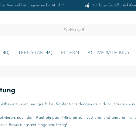
cher Versand bei Lagerware bis 14 Uhr*
60 Tage Geld-Zurück-Gar
-140)
TEENS (AB 146)
ELTERN
ACTIVE WITH KIDS
tung
uktbewertungen und greift bei Kaufentscheidungen gern darauf zurück – nur 
tivieren, nach dem Kauf ein paar Minuten zu investieren und anderen Kunde
einen Bewertungstext eingeben, fertig!