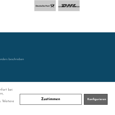
nders beschrieben
mfort bei
en,
Zustimmen
Konfigurieren
n. Weitere