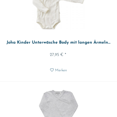
Joha Kinder Unterwäsche Body mit langen Ärmeln...
27,95 € *
Merken