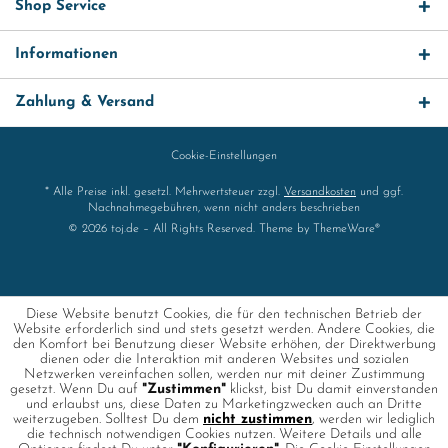
Shop Service
Informationen
Zahlung & Versand
Cookie-Einstellungen
* Alle Preise inkl. gesetzl. Mehrwertsteuer zzgl.
Versandkosten
und ggf.
Nachnahmegebühren, wenn nicht anders beschrieben
© 2026 toj.de – All Rights Reserved. Theme by
ThemeWare®
Diese Website benutzt Cookies, die für den technischen Betrieb der
Website erforderlich sind und stets gesetzt werden. Andere Cookies, die
den Komfort bei Benutzung dieser Website erhöhen, der Direktwerbung
dienen oder die Interaktion mit anderen Websites und sozialen
Netzwerken vereinfachen sollen, werden nur mit deiner Zustimmung
gesetzt. Wenn Du auf
"Zustimmen"
klickst, bist Du damit einverstanden
und erlaubst uns, diese Daten zu Marketingzwecken auch an Dritte
weiterzugeben. Solltest Du dem
nicht zustimmen
, werden wir lediglich
die technisch notwendigen Cookies nutzen. Weitere Details und alle