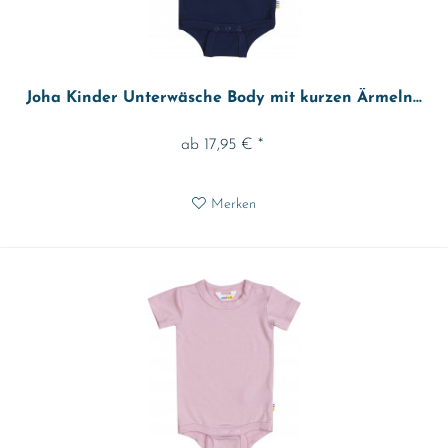
Joha Kinder Unterwäsche Body mit kurzen Ärmeln...
ab 17,95 € *
Merken