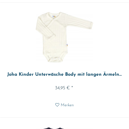
Joha Kinder Unterwäsche Body mit langen Ärmeln...
34,95 € *
Merken