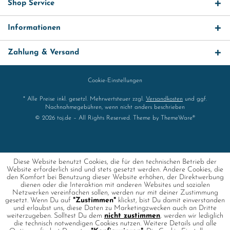
Shop Service
Informationen
Zahlung & Versand
Cookie-Einstellungen
* Alle Preise inkl. gesetzl. Mehrwertsteuer zzgl.
Versandkosten
und ggf.
Nachnahmegebühren, wenn nicht anders beschrieben
© 2026 toj.de – All Rights Reserved. Theme by
ThemeWare®
Diese Website benutzt Cookies, die für den technischen Betrieb der
Website erforderlich sind und stets gesetzt werden. Andere Cookies, die
den Komfort bei Benutzung dieser Website erhöhen, der Direktwerbung
dienen oder die Interaktion mit anderen Websites und sozialen
Netzwerken vereinfachen sollen, werden nur mit deiner Zustimmung
gesetzt. Wenn Du auf
"Zustimmen"
klickst, bist Du damit einverstanden
und erlaubst uns, diese Daten zu Marketingzwecken auch an Dritte
weiterzugeben. Solltest Du dem
nicht zustimmen
, werden wir lediglich
die technisch notwendigen Cookies nutzen. Weitere Details und alle