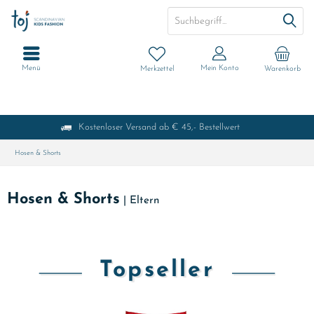
Menü
Mein Konto
Merkzettel
Warenkorb
Kostenloser Versand ab € 45,- Bestellwert
Hosen & Shorts
Hosen & Shorts
|
Eltern
Topseller