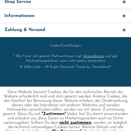
Shop Service
Informationen
Zahlung & Versand
Cookie-Einstellungen
* Alle Preise inkl. gesetzl. Mehrwertsteuer zzgl.
Versandkosten
und ggf.
Nachnahmegebühren, wenn nicht anders beschrieben
© 2026 toj.de – All Rights Reserved. Theme by
ThemeWare®
Diese Website benutzt Cookies, die für den technischen Betrieb der
Website erforderlich sind und stets gesetzt werden. Andere Cookies, die
den Komfort bei Benutzung dieser Website erhöhen, der Direktwerbung
dienen oder die Interaktion mit anderen Websites und sozialen
Netzwerken vereinfachen sollen, werden nur mit deiner Zustimmung
gesetzt. Wenn Du auf
"Zustimmen"
klickst, bist Du damit einverstanden
und erlaubst uns, diese Daten zu Marketingzwecken auch an Dritte
weiterzugeben. Solltest Du dem
nicht zustimmen
, werden wir lediglich
die technisch notwendigen Cookies nutzen. Weitere Details und alle