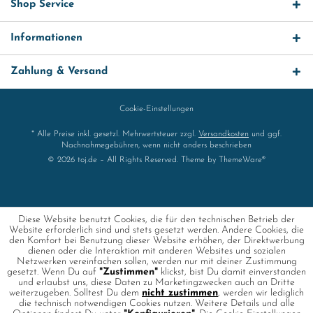
Shop Service
Informationen
Zahlung & Versand
Cookie-Einstellungen
* Alle Preise inkl. gesetzl. Mehrwertsteuer zzgl.
Versandkosten
und ggf.
Nachnahmegebühren, wenn nicht anders beschrieben
© 2026 toj.de – All Rights Reserved. Theme by
ThemeWare®
Diese Website benutzt Cookies, die für den technischen Betrieb der
Website erforderlich sind und stets gesetzt werden. Andere Cookies, die
den Komfort bei Benutzung dieser Website erhöhen, der Direktwerbung
dienen oder die Interaktion mit anderen Websites und sozialen
Netzwerken vereinfachen sollen, werden nur mit deiner Zustimmung
gesetzt. Wenn Du auf
"Zustimmen"
klickst, bist Du damit einverstanden
und erlaubst uns, diese Daten zu Marketingzwecken auch an Dritte
weiterzugeben. Solltest Du dem
nicht zustimmen
, werden wir lediglich
die technisch notwendigen Cookies nutzen. Weitere Details und alle