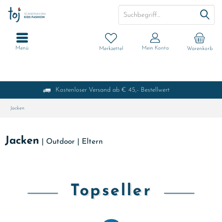
Menü
Mein Konto
Merkzettel
Warenkorb
Kostenloser Versand ab € 45,- Bestellwert
Jacken
Jacken
|
Outdoor
|
Eltern
Topseller