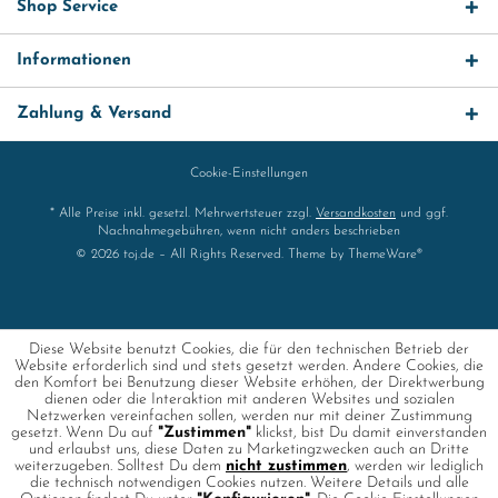
Shop Service
Informationen
Zahlung & Versand
Cookie-Einstellungen
* Alle Preise inkl. gesetzl. Mehrwertsteuer zzgl.
Versandkosten
und ggf.
Nachnahmegebühren, wenn nicht anders beschrieben
© 2026 toj.de – All Rights Reserved. Theme by
ThemeWare®
Diese Website benutzt Cookies, die für den technischen Betrieb der
Website erforderlich sind und stets gesetzt werden. Andere Cookies, die
den Komfort bei Benutzung dieser Website erhöhen, der Direktwerbung
dienen oder die Interaktion mit anderen Websites und sozialen
Netzwerken vereinfachen sollen, werden nur mit deiner Zustimmung
gesetzt. Wenn Du auf
"Zustimmen"
klickst, bist Du damit einverstanden
und erlaubst uns, diese Daten zu Marketingzwecken auch an Dritte
weiterzugeben. Solltest Du dem
nicht zustimmen
, werden wir lediglich
die technisch notwendigen Cookies nutzen. Weitere Details und alle