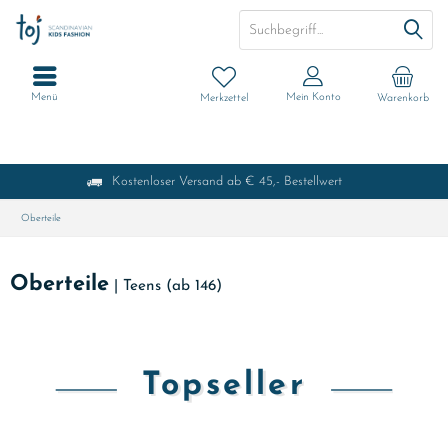
Menü
Mein Konto
Merkzettel
Warenkorb
Kostenloser Versand ab € 45,- Bestellwert
Oberteile
Oberteile
|
Teens (ab 146)
Topseller