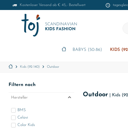
Kostenloser Versand ab € 45,- Bestellwert
tagesglei
BABYS (50-86)
KIDS (92
Kids (92-140)
Outdoor
Filtern nach
Outdoor
|
Kids (92
Hersteller
BMS
Celavi
Color Kids