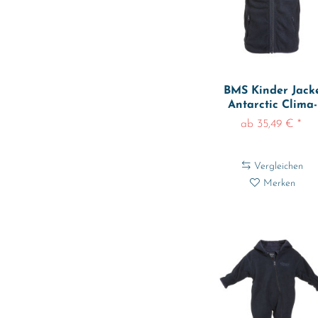
3-6 Monate
5-6 Jahre
5-8 Jahre
6-12 Monate
6-9 Monate
BMS Kinder Jack
6/12
Antarctic Clima-
Fleece Weste...
7-8 Jahre
ab 35,49 € *
9-10 Jahre
11-12 Jahre
Vergleichen
11/12
Merken
12-18 Monate
12/18
18-24 Monate
18/24
26-31
50
56