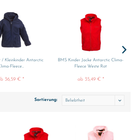
/ Kleinkinder Antarctic
BMS Kinder Jacke Antarctic Clima-
B
lima-Fleece...
Fleece Weste Rot
b 36,59 € *
ab 35,49 € *
Sortierung: