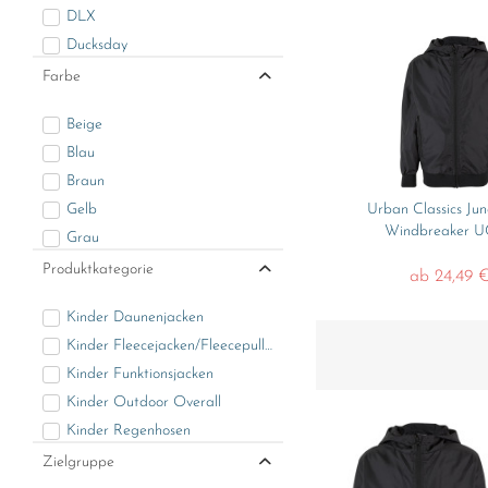
DLX
Ducksday
En Fant
Farbe
Fixoni
Beige
Hummel
Blau
Minymo
Braun
Playshoes
Gelb
Urban Classics Ju
Trespass
Windbreaker U
Grau
Urban Classics
Grün
Produktkategorie
ab 24,49 €
Khaki
Kinder Daunenjacken
Lila
Kinder Fleecejacken/Fleecepullover
Multicolor
Kinder Funktionsjacken
Orange
Kinder Outdoor Overall
Pink
Kinder Regenhosen
Rosa
Kinder Regenhut
Zielgruppe
Rot
Kinder Regenjacke