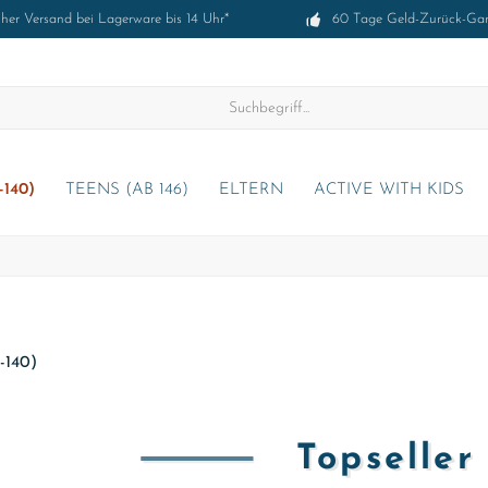
cher Versand bei Lagerware bis 14 Uhr*
60 Tage Geld-Zurück-Gar
-140)
TEENS (AB 146)
ELTERN
ACTIVE WITH KIDS
-140)
Topselle