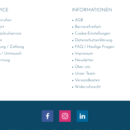
VICE
INFORMATIONEN
errufen
AGB
ort
Barrierefreiheit
ckrufservice
Cookie-Einstellungen
in
Datenschutzerklärung
ung / Zahlung
FAQ / Häufige Fragen
 / Umtausch
Impressum
rtung
Newsletter
Über uns
Unser Team
Versandkosten
Widerrufsrecht