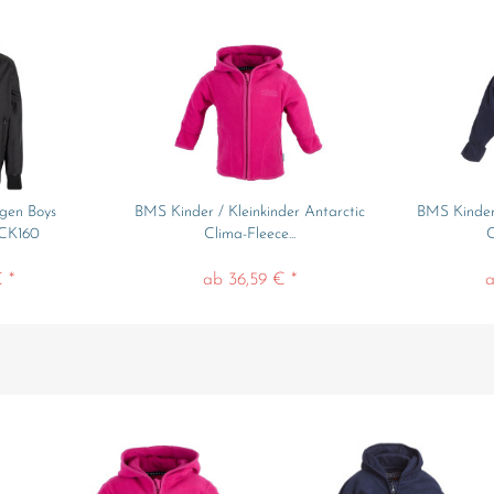
ngen Boys
BMS Kinder / Kleinkinder Antarctic
BMS Kinder 
CK160
Clima-Fleece...
C
 *
ab 36,59 € *
a