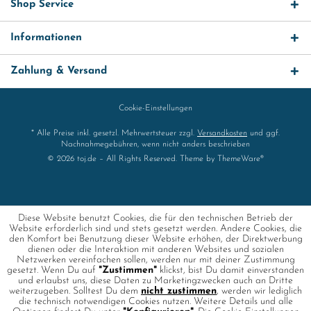
Shop Service
Informationen
Zahlung & Versand
Cookie-Einstellungen
* Alle Preise inkl. gesetzl. Mehrwertsteuer zzgl.
Versandkosten
und ggf.
Nachnahmegebühren, wenn nicht anders beschrieben
© 2026 toj.de – All Rights Reserved. Theme by
ThemeWare®
Diese Website benutzt Cookies, die für den technischen Betrieb der
Website erforderlich sind und stets gesetzt werden. Andere Cookies, die
den Komfort bei Benutzung dieser Website erhöhen, der Direktwerbung
dienen oder die Interaktion mit anderen Websites und sozialen
Netzwerken vereinfachen sollen, werden nur mit deiner Zustimmung
gesetzt. Wenn Du auf
"Zustimmen"
klickst, bist Du damit einverstanden
und erlaubst uns, diese Daten zu Marketingzwecken auch an Dritte
weiterzugeben. Solltest Du dem
nicht zustimmen
, werden wir lediglich
die technisch notwendigen Cookies nutzen. Weitere Details und alle