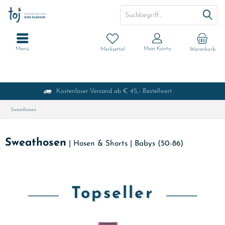
Menü
Mein Konto
Merkzettel
Warenkorb
Kostenloser Versand ab € 45,- Bestellwert
Sweathosen
Sweathosen
|
Hosen & Shorts
|
Babys (50-86)
Topseller