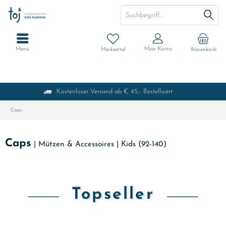
Menü
Mein Konto
Merkzettel
Warenkorb
Kostenloser Versand ab € 45,- Bestellwert
Caps
Caps
|
Mützen & Accessoires
|
Kids (92-140)
Topseller