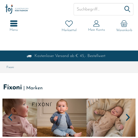
Menü
Mein Konto
Merkzettel
Warenkorb
Kostenloser Versand ab € 45,- Bestellwert
Fixoni
Fixoni
|
Marken