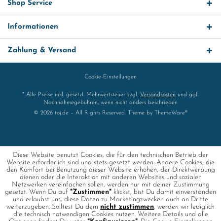
Shop Service
Informationen
Zahlung & Versand
Cookie-Einstellungen
* Alle Preise inkl. gesetzl. Mehrwertsteuer zzgl.
Versandkosten
und ggf.
Nachnahmegebühren, wenn nicht anders beschrieben
© 2026 toj.de – All Rights Reserved. Theme by
ThemeWare®
Diese Website benutzt Cookies, die für den technischen Betrieb der
Website erforderlich sind und stets gesetzt werden. Andere Cookies, die
den Komfort bei Benutzung dieser Website erhöhen, der Direktwerbung
dienen oder die Interaktion mit anderen Websites und sozialen
Netzwerken vereinfachen sollen, werden nur mit deiner Zustimmung
gesetzt. Wenn Du auf
"Zustimmen"
klickst, bist Du damit einverstanden
und erlaubst uns, diese Daten zu Marketingzwecken auch an Dritte
weiterzugeben. Solltest Du dem
nicht zustimmen
, werden wir lediglich
die technisch notwendigen Cookies nutzen. Weitere Details und alle