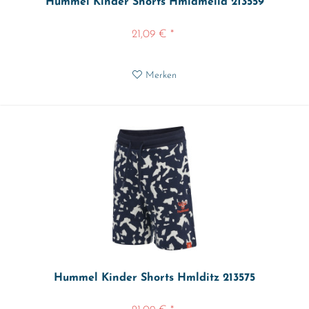
Hummel Kinder Shorts Hmlamelia 213559
21,09 € *
Merken
Hummel Kinder Shorts Hmlditz 213575