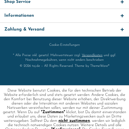
Shop Service
Informationen
Zahlung & Versand
Cookie-Einstellungen
* Alle Preise inkl. gesetzl. Mehrwertsteuer zzgl.
Versandkosten
und ggf.
Nachnahmegebühren, wenn nicht anders beschrieben
© 2026 toj.de – All Rights Reserved. Theme by
ThemeWare®
Diese Website benutzt Cookies, die für den technischen Betrieb der
Website erforderlich sind und stets gesetzt werden. Andere Cookies, die
den Komfort bei Benutzung dieser Website erhöhen, der Direktwerbung
dienen oder die Interaktion mit anderen Websites und sozialen
Netzwerken vereinfachen sollen, werden nur mit deiner Zustimmung
gesetzt. Wenn Du auf
"Zustimmen"
klickst, bist Du damit einverstanden
und erlaubst uns, diese Daten zu Marketingzwecken auch an Dritte
weiterzugeben. Solltest Du dem
nicht zustimmen
, werden wir lediglich
die technisch notwendigen Cookies nutzen. Weitere Details und alle