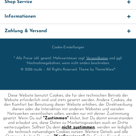
Shop Service
Informationen
Zahlung & Versand
Cookie-Einstellungen
* Alle Preise inkl. gesetzl. Mehrwertsteuer zzgl.
Versandkosten
und ggf.
Nachnahmegebühren, wenn nicht anders beschrieben
© 2026 toj.de – All Rights Reserved. Theme by
ThemeWare®
Diese Website benutzt Cookies, die für den technischen Betrieb der
Website erforderlich sind und stets gesetzt werden. Andere Cookies, die
den Komfort bei Benutzung dieser Website erhöhen, der Direktwerbung
dienen oder die Interaktion mit anderen Websites und sozialen
Netzwerken vereinfachen sollen, werden nur mit deiner Zustimmung
gesetzt. Wenn Du auf
"Zustimmen"
klickst, bist Du damit einverstanden
und erlaubst uns, diese Daten zu Marketingzwecken auch an Dritte
weiterzugeben. Solltest Du dem
nicht zustimmen
, werden wir lediglich
die technisch notwendigen Cookies nutzen. Weitere Details und alle