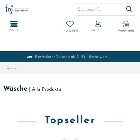
Menü
Mein Konto
Merkzettel
Warenkorb
Kostenloser Versand ab € 45,- Bestellwert
Wäsche
Wäsche
|
Alle Produkte
Topseller