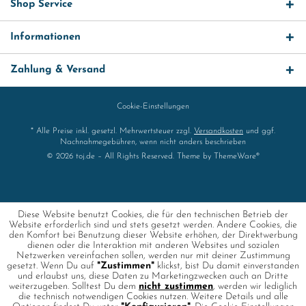
Shop Service
Informationen
Zahlung & Versand
Cookie-Einstellungen
* Alle Preise inkl. gesetzl. Mehrwertsteuer zzgl.
Versandkosten
und ggf.
Nachnahmegebühren, wenn nicht anders beschrieben
© 2026 toj.de – All Rights Reserved. Theme by
ThemeWare®
Diese Website benutzt Cookies, die für den technischen Betrieb der
Website erforderlich sind und stets gesetzt werden. Andere Cookies, die
den Komfort bei Benutzung dieser Website erhöhen, der Direktwerbung
dienen oder die Interaktion mit anderen Websites und sozialen
Netzwerken vereinfachen sollen, werden nur mit deiner Zustimmung
gesetzt. Wenn Du auf
"Zustimmen"
klickst, bist Du damit einverstanden
und erlaubst uns, diese Daten zu Marketingzwecken auch an Dritte
weiterzugeben. Solltest Du dem
nicht zustimmen
, werden wir lediglich
die technisch notwendigen Cookies nutzen. Weitere Details und alle