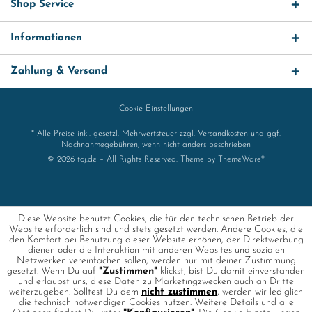
Shop Service
Informationen
Zahlung & Versand
Cookie-Einstellungen
* Alle Preise inkl. gesetzl. Mehrwertsteuer zzgl.
Versandkosten
und ggf.
Nachnahmegebühren, wenn nicht anders beschrieben
© 2026 toj.de – All Rights Reserved. Theme by
ThemeWare®
Diese Website benutzt Cookies, die für den technischen Betrieb der
Website erforderlich sind und stets gesetzt werden. Andere Cookies, die
den Komfort bei Benutzung dieser Website erhöhen, der Direktwerbung
dienen oder die Interaktion mit anderen Websites und sozialen
Netzwerken vereinfachen sollen, werden nur mit deiner Zustimmung
gesetzt. Wenn Du auf
"Zustimmen"
klickst, bist Du damit einverstanden
und erlaubst uns, diese Daten zu Marketingzwecken auch an Dritte
weiterzugeben. Solltest Du dem
nicht zustimmen
, werden wir lediglich
die technisch notwendigen Cookies nutzen. Weitere Details und alle