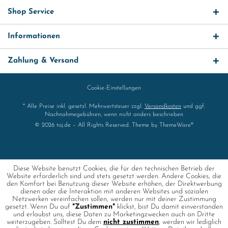
Shop Service
Informationen
Zahlung & Versand
Cookie-Einstellungen
* Alle Preise inkl. gesetzl. Mehrwertsteuer zzgl.
Versandkosten
und ggf.
Nachnahmegebühren, wenn nicht anders beschrieben
© 2026 toj.de – All Rights Reserved. Theme by
ThemeWare®
Diese Website benutzt Cookies, die für den technischen Betrieb der
Website erforderlich sind und stets gesetzt werden. Andere Cookies, die
den Komfort bei Benutzung dieser Website erhöhen, der Direktwerbung
dienen oder die Interaktion mit anderen Websites und sozialen
Netzwerken vereinfachen sollen, werden nur mit deiner Zustimmung
gesetzt. Wenn Du auf
"Zustimmen"
klickst, bist Du damit einverstanden
und erlaubst uns, diese Daten zu Marketingzwecken auch an Dritte
weiterzugeben. Solltest Du dem
nicht zustimmen
, werden wir lediglich