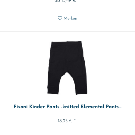
ab 15,49 € *
Merken
Fixoni Kinder Pants -knitted Elemental Pants...
18,95 € *