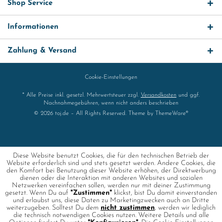
Shop Service
Informationen
Zahlung & Versand
Cookie-Einstellungen
* Alle Preise inkl. gesetzl. Mehrwertsteuer zzgl.
Versandkosten
und ggf.
Nachnahmegebühren, wenn nicht anders beschrieben
© 2026 toj.de – All Rights Reserved. Theme by
ThemeWare®
Diese Website benutzt Cookies, die für den technischen Betrieb der
Website erforderlich sind und stets gesetzt werden. Andere Cookies, die
den Komfort bei Benutzung dieser Website erhöhen, der Direktwerbung
dienen oder die Interaktion mit anderen Websites und sozialen
Netzwerken vereinfachen sollen, werden nur mit deiner Zustimmung
gesetzt. Wenn Du auf
"Zustimmen"
klickst, bist Du damit einverstanden
und erlaubst uns, diese Daten zu Marketingzwecken auch an Dritte
weiterzugeben. Solltest Du dem
nicht zustimmen
, werden wir lediglich
die technisch notwendigen Cookies nutzen. Weitere Details und alle