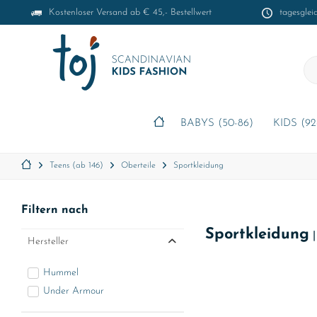
Kostenloser Versand ab € 45,- Bestellwert
tagesglei
BABYS (50-86)
KIDS (92
Teens (ab 146)
Oberteile
Sportkleidung
Filtern nach
Sportkleidung
Hersteller
Hummel
Under Armour