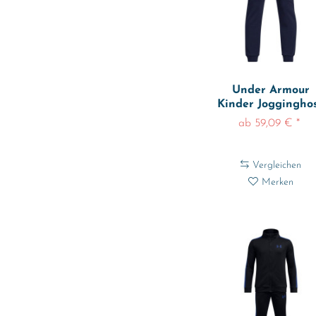
Under Armour
Kinder Joggingho
Ua B...
ab 59,09 € *
Vergleichen
Merken