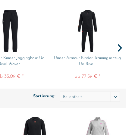
r Kinder Jogginghose Ua
Under Armour Kinder Trainingsanzug
U
Rival Woven...
Ua Rival...
b 33,09 € *
ab 77,59 € *
Sortierung: