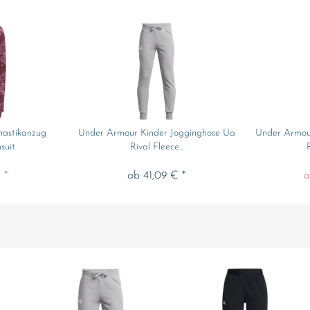
astikanzug
Under Armour Kinder Jogginghose Ua
Under Armou
suit
Rival Fleece...
 *
ab 41,09 € *
a