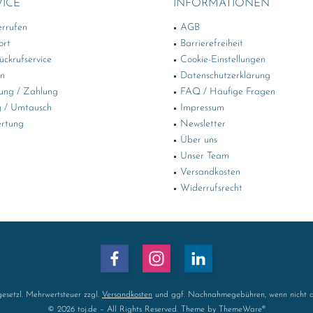
VICE
INFORMATIONEN
errufen
AGB
ort
Barrierefreiheit
ckrufservice
Cookie-Einstellungen
in
Datenschutzerklärung
ung / Zahlung
FAQ / Häufige Fragen
 / Umtausch
Impressum
rtung
Newsletter
Über uns
Unser Team
Versandkosten
Widerrufsrecht
 gesetzl. Mehrwertsteuer zzgl.
Versandkosten
und ggf. Nachnahmegebühren, wenn nicht a
© 2026 toj.de – All Rights Reserved. Theme by
ThemeWare®