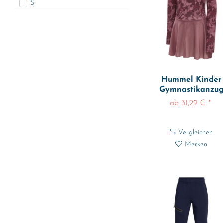
S
116 - ca. 6 Jahre
M
122 - ca. 7 Jahre
128 - ca. 8 Jahre
L
Hummel Kinder
134 - ca. 9 Jahre
Gymnastikanzu
140 - ca. 10 Jahre
Hmlfreja Gymsui
ab 31,29 € *
XL
Vergleichen
Merken