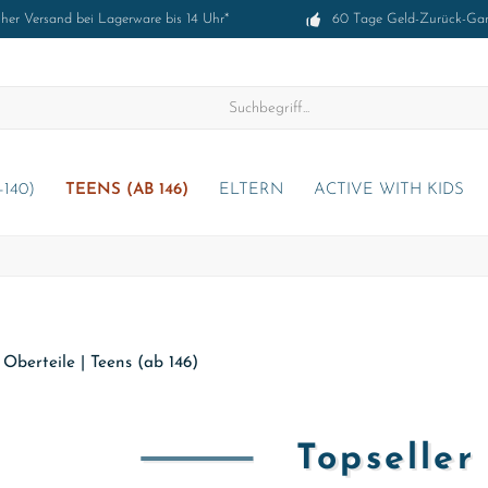
cher Versand bei Lagerware bis 14 Uhr*
60 Tage Geld-Zurück-Gar
-140)
TEENS (AB 146)
ELTERN
ACTIVE WITH KIDS
|
Oberteile
|
Teens (ab 146)
Topselle