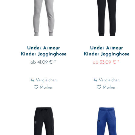
Under Armour
Under Armour
g
Kinder Jogginghose
Kinder Jogginghose
t
Ua Rival Fleece...
Ua Rival Woven...
ab 41,09 € *
ab 33,09 € *
Vergleichen
Vergleichen
Merken
Merken