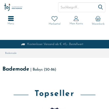
Menü
Mein Konto
Merkzettel
Warenkorb
Kostenloser Versand ab € 45,- Bestellwert
Bademode
Bademode
|
Babys (50-86)
Topseller