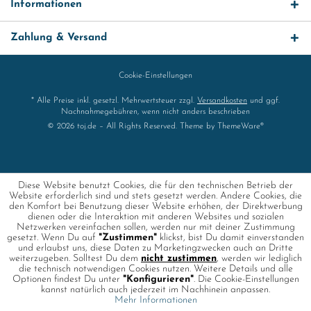
Informationen
Zahlung & Versand
Cookie-Einstellungen
* Alle Preise inkl. gesetzl. Mehrwertsteuer zzgl.
Versandkosten
und ggf.
Nachnahmegebühren, wenn nicht anders beschrieben
© 2026 toj.de – All Rights Reserved. Theme by
ThemeWare®
Diese Website benutzt Cookies, die für den technischen Betrieb der
Website erforderlich sind und stets gesetzt werden. Andere Cookies, die
den Komfort bei Benutzung dieser Website erhöhen, der Direktwerbung
dienen oder die Interaktion mit anderen Websites und sozialen
Netzwerken vereinfachen sollen, werden nur mit deiner Zustimmung
gesetzt. Wenn Du auf
"Zustimmen"
klickst, bist Du damit einverstanden
und erlaubst uns, diese Daten zu Marketingzwecken auch an Dritte
weiterzugeben. Solltest Du dem
nicht zustimmen
, werden wir lediglich
die technisch notwendigen Cookies nutzen. Weitere Details und alle
Optionen findest Du unter
"Konfigurieren"
. Die Cookie-Einstellungen
kannst natürlich auch jederzeit im Nachhinein anpassen.
Mehr Informationen