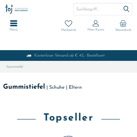
Menü
Mein Konto
Merkzettel
Warenkorb
Kostenloser Versand ab € 45,- Bestellwert
Gummistiefel
Gummistiefel
|
Schuhe
|
Eltern
Topseller