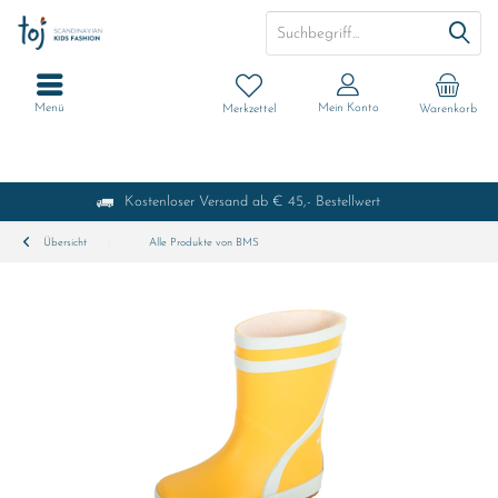
Menü
Mein Konto
Merkzettel
Warenkorb
Kostenloser Versand ab € 45,- Bestellwert
Übersicht
Alle Produkte von BMS