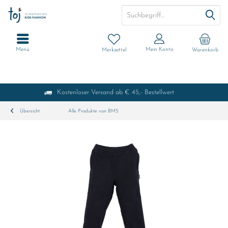
Menü
Mein Konto
Merkzettel
Warenkorb
Kostenloser Versand ab € 45,- Bestellwert
Übersicht
Alle Produkte von BMS