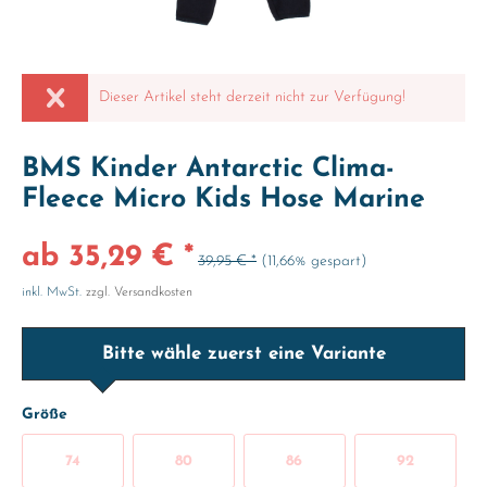
Dieser Artikel steht derzeit nicht zur Verfügung!
BMS Kinder Antarctic Clima-
Fleece Micro Kids Hose Marine
ab 35,29 € *
39,95 € *
(11,66% gespart)
inkl. MwSt.
zzgl. Versandkosten
Bitte wähle zuerst eine Variante
Größe
74
80
86
92