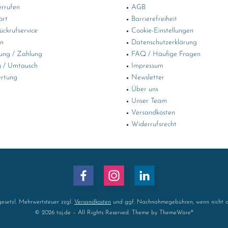
errufen
AGB
ort
Barrierefreiheit
ckrufservice
Cookie-Einstellungen
in
Datenschutzerklärung
ung / Zahlung
FAQ / Häufige Fragen
 / Umtausch
Impressum
rtung
Newsletter
Über uns
Unser Team
Versandkosten
Widerrufsrecht
 gesetzl. Mehrwertsteuer zzgl.
Versandkosten
und ggf. Nachnahmegebühren, wenn nicht a
© 2026 toj.de – All Rights Reserved. Theme by
ThemeWare®