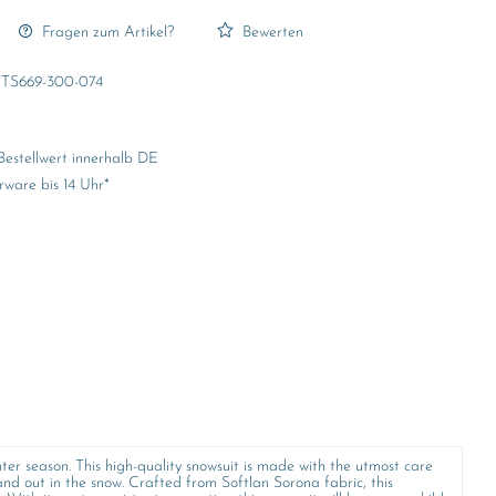
Fragen zum Artikel?
Bewerten
TS669-300-074
Bestellwert innerhalb DE
rware bis 14 Uhr*
r season. This high-quality snowsuit is made with the utmost care
tand out in the snow. Crafted from Softlan Sorona fabric, this