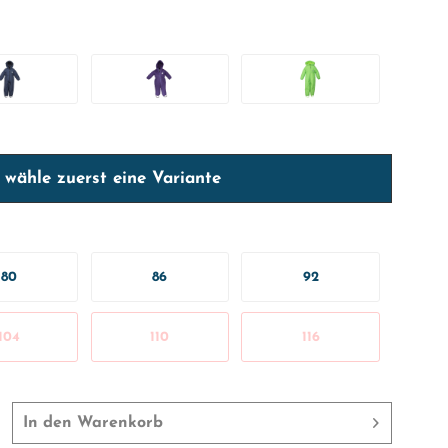
e wähle zuerst eine Variante
80
86
92
104
110
116
In den
Warenkorb