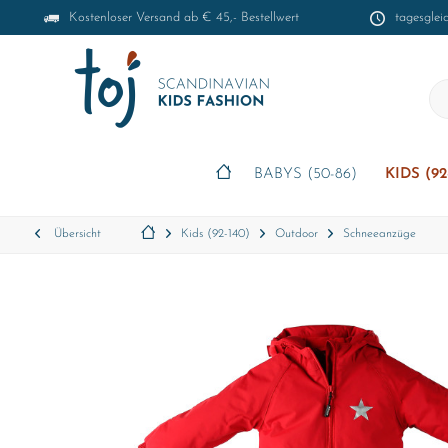
Kostenloser Versand ab € 45,- Bestellwert
tagesglei
BABYS (50-86)
KIDS (92
Übersicht
Kids (92-140)
Outdoor
Schneeanzüge