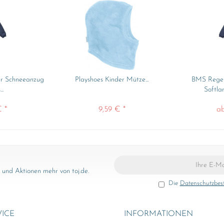
er Schneeanzug
Playshoes Kinder Mütze...
BMS Regen
..
Softla
 *
9,59 € *
ab
und Aktionen mehr von toj.de.
Die
Datenschutzbe
VICE
INFORMATIONEN