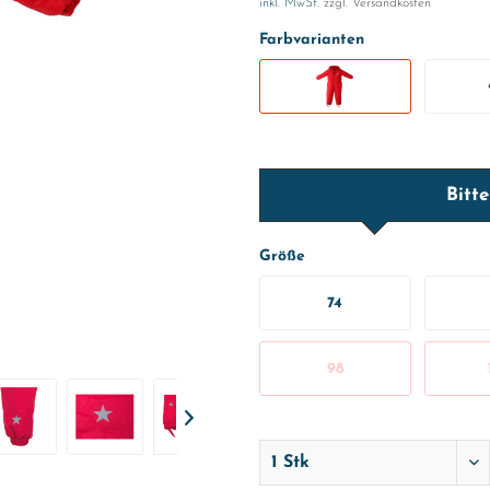
inkl. MwSt.
zzgl. Versandkosten
Farbvarianten
Bitt
Größe
74
98