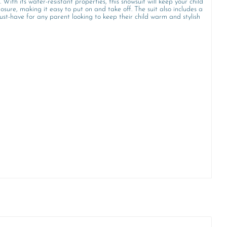
. With its water-resistant properties, this snowsuit will keep your child
re, making it easy to put on and take off. The suit also includes a
ust-have for any parent looking to keep their child warm and stylish