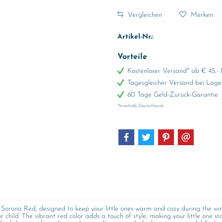
Vergleichen
Merken
Artikel-Nr.:
Vorteile
Kostenloser Versand* ab € 45,- 
Tagesgleicher Versand bei Lage
60 Tage Geld-Zurück-Garantie
*Innerhalb Deutschlands
orona Red, designed to keep your little ones warm and cozy during the winte
r child. The vibrant red color adds a touch of style, making your little one s