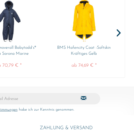
overall Babytodd´s®
BMS Hafencity Coat -Softskin
Min
n Sorona Marine
Kräftiges Gelb
 70,79 € *
ab 74,69 € *
stimmungen
habe ich zur Kenntnis genommen.
ZAHLUNG & VERSAND