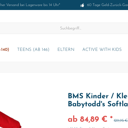
cher Versand bei Lagerware bis 14 Uhr*
60 Tage Geld-Zurück-Gar
-140)
TEENS (AB 146)
ELTERN
ACTIVE WITH KIDS
BMS Kinder / Kle
Babytodd's Softl
ab 84,89 € *
129,95 €