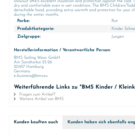
snowsuit offers excellent insulation and protection against the cold. Th
dry and comfortable even in wet conditions. The BMS Children/Toddle
detachable hood, providing extra warmth and protection for your child
during the winter months.
Farbe:
Rot
Produktkategorie:
Kinder Schn
Zielgruppe:
Jungen
Herstellerinformation / Verantwortliche Person:
BMS Sailing Wear GmbH
Am Sandtorkai 25-26
20457 Hamburg
Germany
e-business@bms.eu
Weiterführende Links zu "BMS Kinder / Klein
Fragen zum Artikel?
Weitere Artikel von BMS
Kunden kauften auch
Kunden haben sich ebenfalls an