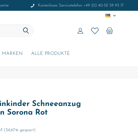
antie
Kostenloses Servicetelefon +49 (0) 40-52 59 93 17
DE
MARKEN
ALLE PRODUKTE
inkinder Schneeanzug
an Sorona Rot
 *
(34,67% gespart)