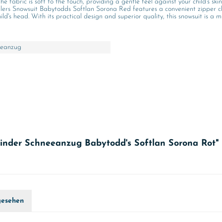
e fabric is soft to the touch, providing a gentle feel against your child's skin
rs Snowsuit Babytodds Softlan Sorona Red features a convenient zipper closu
's head. With its practical design and superior quality, this snowsuit is a m
eeanzug
kinder Schneeanzug Babytodd's Softlan Sorona Rot"
gesehen