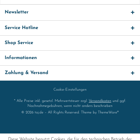
Newsletter
Service Hotline
Shop Service
Informationen
Zahlung & Versand
Cookie-Einstellungen
* Alle Preise inkl. gesetzl. Mehrwertsteuer zzgl.
Versandkosten
und ggf.
Nachnahmegebühren, wenn nicht anders beschrieben
© 2026 toj.de – All Rights Reserved. Theme by
ThemeWare®
Diese Website benutzt Cookies, die für den technischen Betrieb der