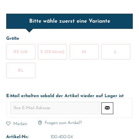
Bitte wähle zuerst eine Variante
Größe
XS (48-
S (52-54cm)
M
L
50cm)
(56/58cm)
(60/62cm)
XL
(64/66cm)
E-Mail erhalten sobald der Artikel wieder auf Lager ist
Fragen zum Artikel?
Merken
Artikel-Nr.:
100-400-04