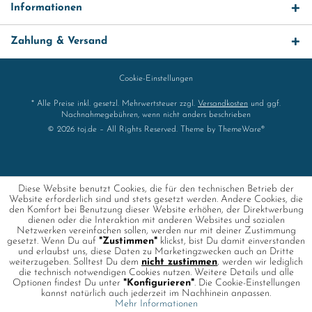
Informationen
Zahlung & Versand
Cookie-Einstellungen
* Alle Preise inkl. gesetzl. Mehrwertsteuer zzgl.
Versandkosten
und ggf.
Nachnahmegebühren, wenn nicht anders beschrieben
© 2026 toj.de – All Rights Reserved. Theme by
ThemeWare®
Diese Website benutzt Cookies, die für den technischen Betrieb der
Website erforderlich sind und stets gesetzt werden. Andere Cookies, die
den Komfort bei Benutzung dieser Website erhöhen, der Direktwerbung
dienen oder die Interaktion mit anderen Websites und sozialen
Netzwerken vereinfachen sollen, werden nur mit deiner Zustimmung
gesetzt. Wenn Du auf
"Zustimmen"
klickst, bist Du damit einverstanden
und erlaubst uns, diese Daten zu Marketingzwecken auch an Dritte
weiterzugeben. Solltest Du dem
nicht zustimmen
, werden wir lediglich
die technisch notwendigen Cookies nutzen. Weitere Details und alle
Optionen findest Du unter
"Konfigurieren"
. Die Cookie-Einstellungen
kannst natürlich auch jederzeit im Nachhinein anpassen.
Mehr Informationen