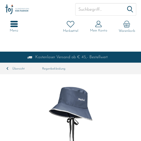
Menü
Mein Konto
Merkzettel
Warenkorb
Kostenloser Versand ab € 45,- Bestellwert
Übersicht
Regenbekleidung