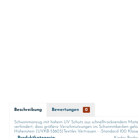
Beschreibung
Bewertungen
0
Schwimmanzug mit hohem UV Schutz aus schnelltrocknendem Material
verhindert, dass größere Verschmutzungen ins Schwimmbecken gelan
Hohenstein (UVKB-53603)Textiles Vertrauen - -Standard 100 Klasse
Produktkategorie:
Kinder Bade