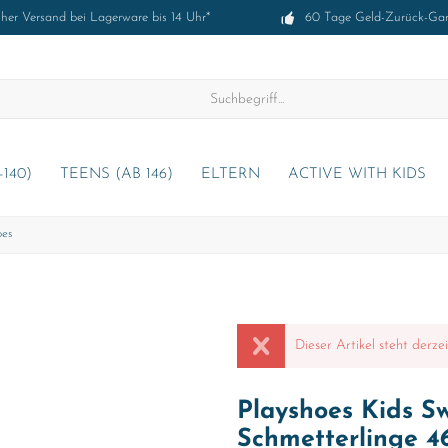
cher Versand bei Lagerware bis 14 Uhr*
60 Tage Geld-Zurück-Gar
-140)
TEENS (AB 146)
ELTERN
ACTIVE WITH KIDS
oes
Dieser Artikel steht derze
Playshoes Kids S
Schmetterlinge 4