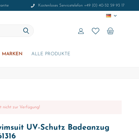
antie
Kostenloses Servicetelefon +49 (0) 40-52 59 93 17
DE
MARKEN
ALLE PRODUKTE
it nicht zur Verfügung!
wimsuit UV-Schutz Badeanzug
61316