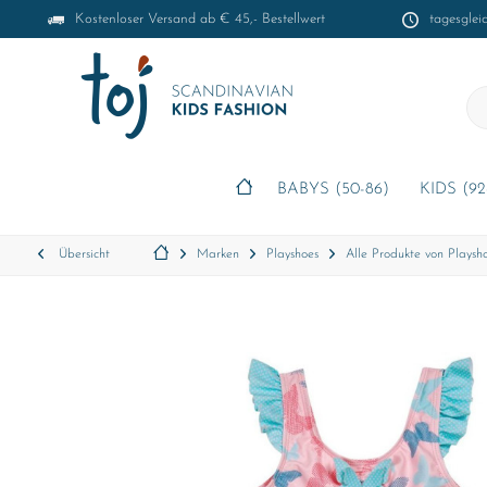
Kostenloser Versand ab € 45,- Bestellwert
tagesglei
BABYS (50-86)
KIDS (92
Übersicht
Marken
Playshoes
Alle Produkte von Playsh