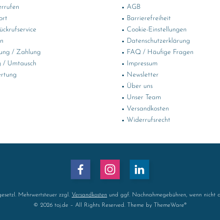
errufen
AGB
ort
Barrierefreiheit
ckrufservice
Cookie-Einstellungen
in
Datenschutzerklärung
ung / Zahlung
FAQ / Häufige Fragen
 / Umtausch
Impressum
rtung
Newsletter
Über uns
Unser Team
Versandkosten
Widerrufsrecht
 gesetzl. Mehrwertsteuer zzgl.
Versandkosten
und ggf. Nachnahmegebühren, wenn nicht a
© 2026 toj.de – All Rights Reserved. Theme by
ThemeWare®