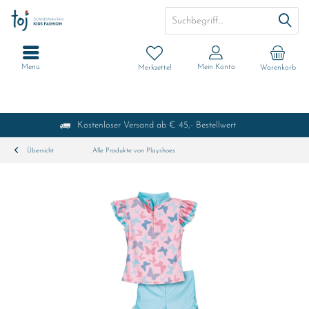
Menü
Mein Konto
Merkzettel
Warenkorb
Kostenloser Versand ab € 45,- Bestellwert
Übersicht
Alle Produkte von Playshoes