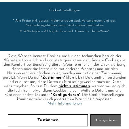
Cookie-Einstellungen
* Alle Preise inkl. gesetzl. Mehrwertsteuer zzgl.
Versandkosten
und ggf.
Nachnahmegebühren, wenn nicht anders beschrieben
© 2026 toj.de – All Rights Reserved. Theme by
ThemeWare®
Diese Website benutzt Cookies, die für den technischen Betrieb der
Website erforderlich sind und stets gesetzt werden. Andere Cookies, die
den Komfort bei Benutzung dieser Website erhöhen, der Direktwerbung
dienen oder die Interaktion mit anderen Websites und sozialen
Netzwerken vereinfachen sollen, werden nur mit deiner Zustimmung
gesetzt. Wenn Du auf
"Zustimmen"
klickst, bist Du damit einverstanden
und erlaubst uns, diese Daten zu Marketingzwecken auch an Dritte
weiterzugeben. Solltest Du dem
nicht zustimmen
, werden wir lediglich
die technisch notwendigen Cookies nutzen. Weitere Details und alle
Optionen findest Du unter
"Konfigurieren"
. Die Cookie-Einstellungen
kannst natürlich auch jederzeit im Nachhinein anpassen.
Mehr Informationen
Zustimmen
Konfigurieren