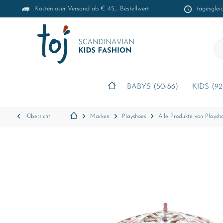
Kostenloser Versand ab € 45,- Bestellwert
tagesglei
BABYS (50-86)
KIDS (92
Übersicht
Marken
Playshoes
Alle Produkte von Playsh