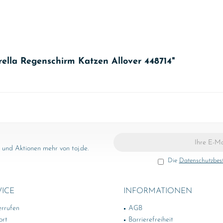
ella Regenschirm Katzen Allover 448714"
und Aktionen mehr von toj.de.
Die
Datenschutzbe
VICE
INFORMATIONEN
errufen
AGB
ort
Barrierefreiheit