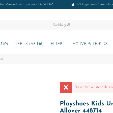
cher Versand bei Lagerware bis 14 Uhr*
60 Tage Geld-Zurück-Gar
-140)
TEENS (AB 146)
ELTERN
ACTIVE WITH KIDS
oes
Dieser Artikel steht derze
Playshoes Kids U
Allover 448714