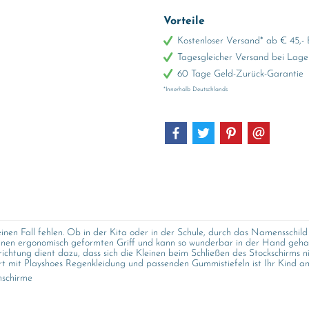
Vorteile
Kostenloser Versand* ab € 45,- 
Tagesgleicher Versand bei Lage
60 Tage Geld-Zurück-Garantie
*Innerhalb Deutschlands
en Fall fehlen. Ob in der Kita oder in der Schule, durch das Namensschild g
nen ergonomisch geformten Griff und kann so wunderbar in der Hand gehal
rrichtung dient dazu, dass sich die Kleinen beim Schließen des Stockschirms
t mit Playshoes Regenkleidung und passenden Gummistiefeln ist Ihr Kind an
nschirme