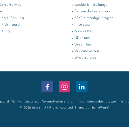
ckrufservice
Cookie-Einstellungen
in
Datenschutzerklärung
ung / Zahlung
FAQ / Häufige Fragen
 / Umtausch
Impressum
rtung
Newsletter
Über uns
Unser Team
Versandkosten
Widerrufsrecht
 gesetzl. Mehrwertsteuer zzgl.
Versandkosten
und ggf. Nachnahmegebühren, wenn nicht a
© 2026 toj.de – All Rights Reserved. Theme by
ThemeWare®