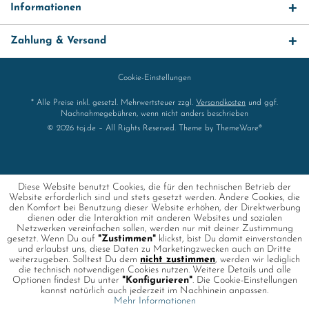
Informationen
Zahlung & Versand
Cookie-Einstellungen
* Alle Preise inkl. gesetzl. Mehrwertsteuer zzgl.
Versandkosten
und ggf.
Nachnahmegebühren, wenn nicht anders beschrieben
© 2026 toj.de – All Rights Reserved. Theme by
ThemeWare®
Diese Website benutzt Cookies, die für den technischen Betrieb der
Website erforderlich sind und stets gesetzt werden. Andere Cookies, die
den Komfort bei Benutzung dieser Website erhöhen, der Direktwerbung
dienen oder die Interaktion mit anderen Websites und sozialen
Netzwerken vereinfachen sollen, werden nur mit deiner Zustimmung
gesetzt. Wenn Du auf
"Zustimmen"
klickst, bist Du damit einverstanden
und erlaubst uns, diese Daten zu Marketingzwecken auch an Dritte
weiterzugeben. Solltest Du dem
nicht zustimmen
, werden wir lediglich
die technisch notwendigen Cookies nutzen. Weitere Details und alle
Optionen findest Du unter
"Konfigurieren"
. Die Cookie-Einstellungen
kannst natürlich auch jederzeit im Nachhinein anpassen.
Mehr Informationen