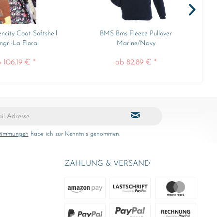
city Coat Softshell
BMS Bms Fleece Pullover
ngri-La Floral
Marine/Navy
 106,19 € *
ab 82,89 € *
stimmungen
habe ich zur Kenntnis genommen.
ZAHLUNG & VERSAND