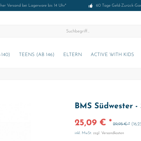
cher Versand bei Lagerware bis 14 Uhr*
60 Tage Geld-Zurück-Gar
-140)
TEENS (AB 146)
ELTERN
ACTIVE WITH KIDS
BMS Südwester - 
25,09 € *
29,95 € *
(16,
inkl. MwSt.
zzgl. Versandkosten