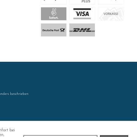
nders beschrieben
mfort bei
en,