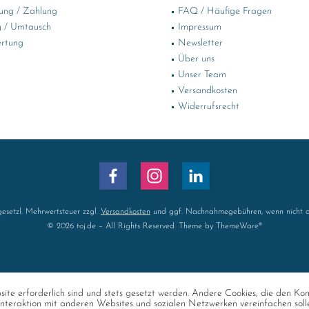
ung / Zahlung
FAQ / Häufige Fragen
 / Umtausch
Impressum
rtung
Newsletter
Über uns
Unser Team
Versandkosten
Widerrufsrecht
 gesetzl. Mehrwertsteuer zzgl.
Versandkosten
und ggf. Nachnahmegebühren, wenn nicht a
© 2026 toj.de – All Rights Reserved. Theme by
ThemeWare®
ite erforderlich sind und stets gesetzt werden. Andere Cookies, die den Ko
nteraktion mit anderen Websites und sozialen Netzwerken vereinfachen soll