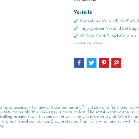
Vorteile
Kostenloser Versand* ab € 45,- 
Tagesgleicher Versand bei Lage
60 Tage Geld-Zurück-Garantie
*Innerhalb Deutschlands
have accessory for any outdoor enthusiast. This stylish and functional sou'w
ality materials, this sou'wester is made to last. The softskin fabric ensures a
trolling around town, this sou'wester will keep you dry and stylish. With its a
it a great travel companion. Stay protected from rain, wind, and sun with th
ay.