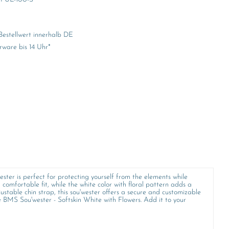
Bestellwert innerhalb DE
rware bis 14 Uhr*
ester is perfect for protecting yourself from the elements while
 comfortable fit, while the white color with floral pattern adds a
djustable chin strap, this sou'wester offers a secure and customizable
e BMS Sou'wester - Softskin White with Flowers. Add it to your