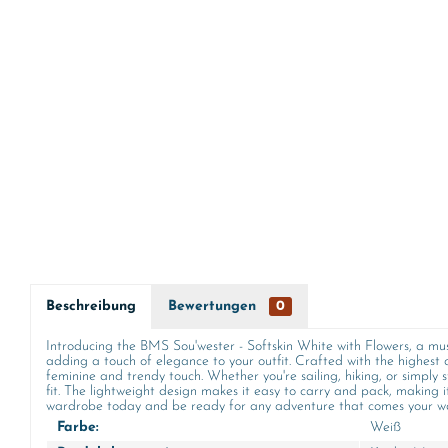
Beschreibung
Bewertungen
0
Introducing the BMS Sou'wester - Softskin White with Flowers, a must-
adding a touch of elegance to your outfit. Crafted with the highest qu
feminine and trendy touch. Whether you're sailing, hiking, or simply s
fit. The lightweight design makes it easy to carry and pack, making 
wardrobe today and be ready for any adventure that comes your w
Farbe:
Weiß