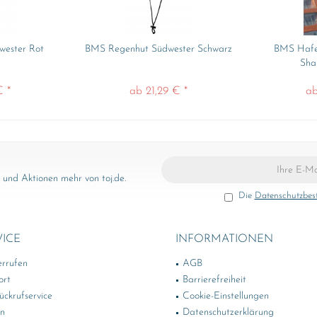
ester Rot
BMS Regenhut Südwester Schwarz
BMS Hafen
Sha
€ *
ab 21,29 € *
ab
und Aktionen mehr von toj.de.
Die
Datenschutzbe
VICE
INFORMATIONEN
errufen
AGB
ort
Barrierefreiheit
ckrufservice
Cookie-Einstellungen
in
Datenschutzerklärung