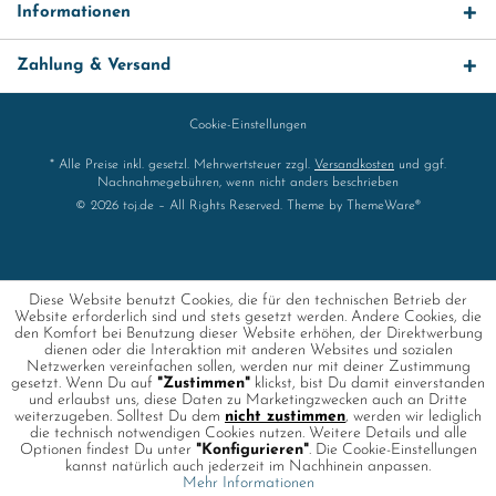
Informationen
Zahlung & Versand
Cookie-Einstellungen
* Alle Preise inkl. gesetzl. Mehrwertsteuer zzgl.
Versandkosten
und ggf.
Nachnahmegebühren, wenn nicht anders beschrieben
© 2026 toj.de – All Rights Reserved. Theme by
ThemeWare®
Diese Website benutzt Cookies, die für den technischen Betrieb der
Website erforderlich sind und stets gesetzt werden. Andere Cookies, die
den Komfort bei Benutzung dieser Website erhöhen, der Direktwerbung
dienen oder die Interaktion mit anderen Websites und sozialen
Netzwerken vereinfachen sollen, werden nur mit deiner Zustimmung
gesetzt. Wenn Du auf
"Zustimmen"
klickst, bist Du damit einverstanden
und erlaubst uns, diese Daten zu Marketingzwecken auch an Dritte
weiterzugeben. Solltest Du dem
nicht zustimmen
, werden wir lediglich
die technisch notwendigen Cookies nutzen. Weitere Details und alle
Optionen findest Du unter
"Konfigurieren"
. Die Cookie-Einstellungen
kannst natürlich auch jederzeit im Nachhinein anpassen.
Mehr Informationen