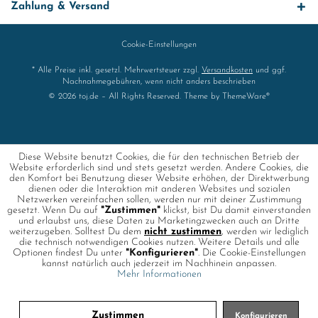
Zahlung & Versand
Cookie-Einstellungen
* Alle Preise inkl. gesetzl. Mehrwertsteuer zzgl.
Versandkosten
und ggf.
Nachnahmegebühren, wenn nicht anders beschrieben
© 2026 toj.de – All Rights Reserved. Theme by
ThemeWare®
Diese Website benutzt Cookies, die für den technischen Betrieb der
Website erforderlich sind und stets gesetzt werden. Andere Cookies, die
den Komfort bei Benutzung dieser Website erhöhen, der Direktwerbung
dienen oder die Interaktion mit anderen Websites und sozialen
Netzwerken vereinfachen sollen, werden nur mit deiner Zustimmung
gesetzt. Wenn Du auf
"Zustimmen"
klickst, bist Du damit einverstanden
und erlaubst uns, diese Daten zu Marketingzwecken auch an Dritte
weiterzugeben. Solltest Du dem
nicht zustimmen
, werden wir lediglich
die technisch notwendigen Cookies nutzen. Weitere Details und alle
Optionen findest Du unter
"Konfigurieren"
. Die Cookie-Einstellungen
kannst natürlich auch jederzeit im Nachhinein anpassen.
Mehr Informationen
Zustimmen
Konfigurieren