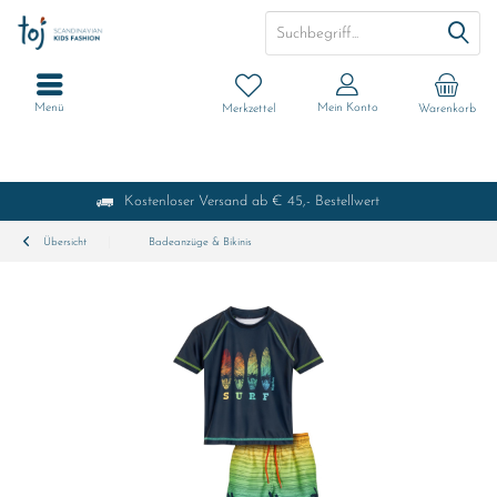
Menü
Mein Konto
Merkzettel
Warenkorb
Kostenloser Versand ab € 45,- Bestellwert
Übersicht
Badeanzüge & Bikinis