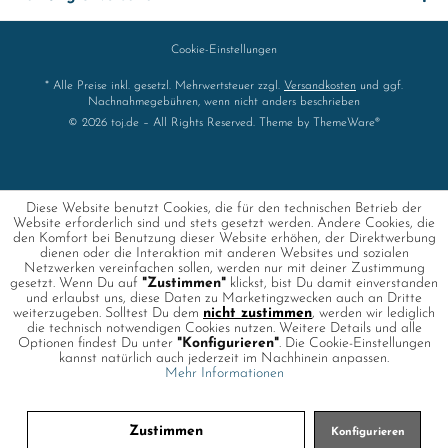
Cookie-Einstellungen
* Alle Preise inkl. gesetzl. Mehrwertsteuer zzgl.
Versandkosten
und ggf.
Nachnahmegebühren, wenn nicht anders beschrieben
© 2026 toj.de – All Rights Reserved. Theme by
ThemeWare®
Diese Website benutzt Cookies, die für den technischen Betrieb der
Website erforderlich sind und stets gesetzt werden. Andere Cookies, die
den Komfort bei Benutzung dieser Website erhöhen, der Direktwerbung
dienen oder die Interaktion mit anderen Websites und sozialen
Netzwerken vereinfachen sollen, werden nur mit deiner Zustimmung
gesetzt. Wenn Du auf
"Zustimmen"
klickst, bist Du damit einverstanden
und erlaubst uns, diese Daten zu Marketingzwecken auch an Dritte
weiterzugeben. Solltest Du dem
nicht zustimmen
, werden wir lediglich
die technisch notwendigen Cookies nutzen. Weitere Details und alle
Optionen findest Du unter
"Konfigurieren"
. Die Cookie-Einstellungen
kannst natürlich auch jederzeit im Nachhinein anpassen.
Mehr Informationen
Zustimmen
Konfigurieren