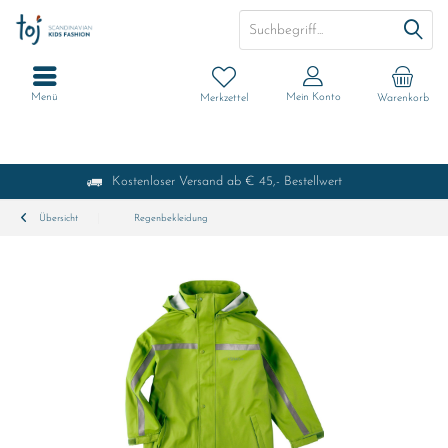
Menü
Mein Konto
Merkzettel
Warenkorb
Kostenloser Versand ab € 45,- Bestellwert
Übersicht
Regenbekleidung