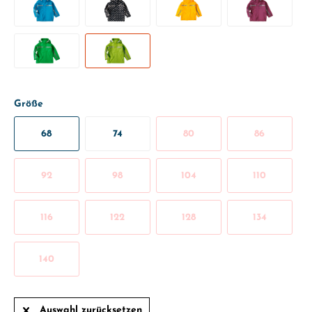
Größe
68
74
80
86
92
98
104
110
116
122
128
134
140
Auswahl zurücksetzen