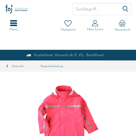
Menü
Mein Konto
Merkzettel
Warenkorb
Kostenloser Versand ab € 45,- Bestellwert
Übersicht
Regenbekleidung