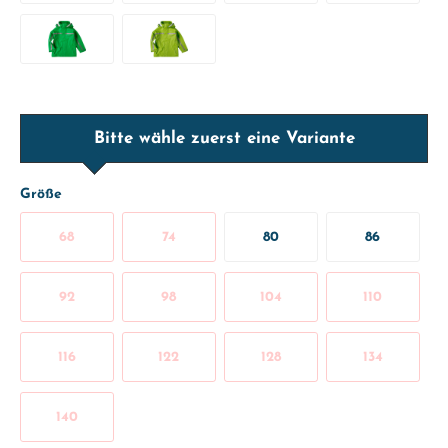
Bitte wähle zuerst eine Variante
Größe
68
74
80
86
92
98
104
110
116
122
128
134
140