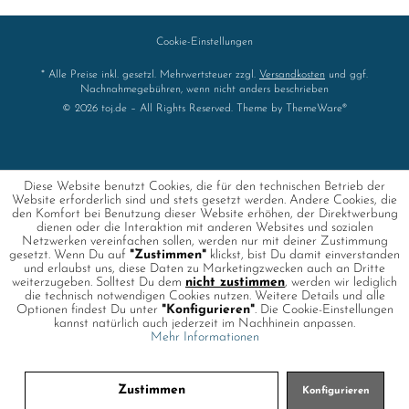
Cookie-Einstellungen
* Alle Preise inkl. gesetzl. Mehrwertsteuer zzgl.
Versandkosten
und ggf.
Nachnahmegebühren, wenn nicht anders beschrieben
© 2026 toj.de – All Rights Reserved. Theme by
ThemeWare®
Diese Website benutzt Cookies, die für den technischen Betrieb der
Website erforderlich sind und stets gesetzt werden. Andere Cookies, die
den Komfort bei Benutzung dieser Website erhöhen, der Direktwerbung
dienen oder die Interaktion mit anderen Websites und sozialen
Netzwerken vereinfachen sollen, werden nur mit deiner Zustimmung
gesetzt. Wenn Du auf
"Zustimmen"
klickst, bist Du damit einverstanden
und erlaubst uns, diese Daten zu Marketingzwecken auch an Dritte
weiterzugeben. Solltest Du dem
nicht zustimmen
, werden wir lediglich
die technisch notwendigen Cookies nutzen. Weitere Details und alle
Optionen findest Du unter
"Konfigurieren"
. Die Cookie-Einstellungen
kannst natürlich auch jederzeit im Nachhinein anpassen.
Mehr Informationen
Zustimmen
Konfigurieren