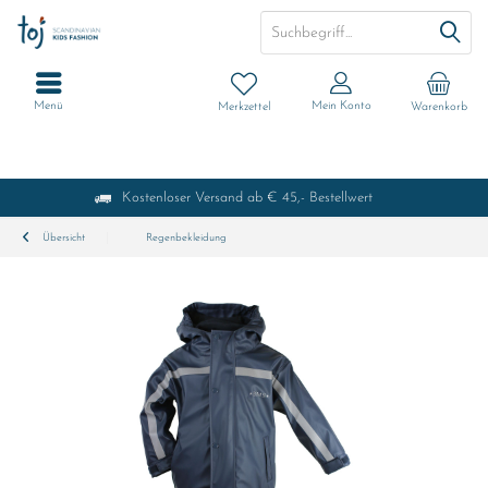
Menü
Mein Konto
Merkzettel
Warenkorb
Kostenloser Versand ab € 45,- Bestellwert
Übersicht
Regenbekleidung