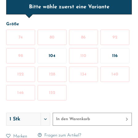
Bitte wähle zuerst eine Variante
Größe
74
80
86
92
98
104
110
116
122
128
134
140
146
152
In den
Warenkorb
Fragen zum Artikel?
Merken