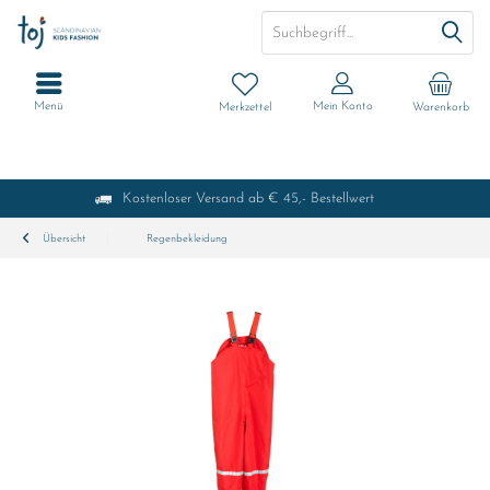
Menü
Mein Konto
Merkzettel
Warenkorb
Kostenloser Versand ab € 45,- Bestellwert
Übersicht
Regenbekleidung