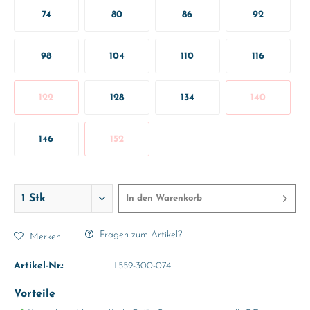
74
80
86
92
98
104
110
116
122
128
134
140
146
152
In den
Warenkorb
Fragen zum Artikel?
Merken
Artikel-Nr.:
T559-300-074
Vorteile