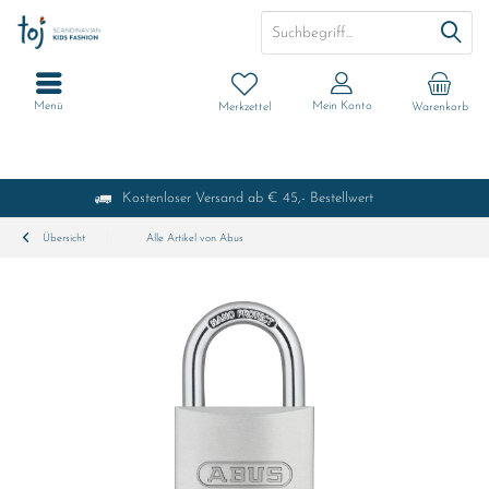
Menü
Mein Konto
Merkzettel
Warenkorb
Kostenloser Versand ab € 45,- Bestellwert
Übersicht
Alle Artikel von Abus