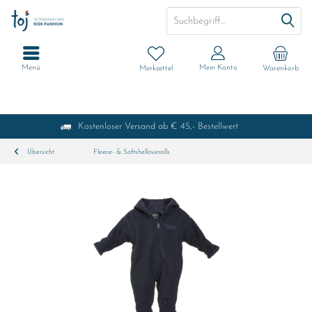
Menü
Mein Konto
Merkzettel
Warenkorb
Kostenloser Versand ab € 45,- Bestellwert
Übersicht
Fleece- & Softshelloveralls