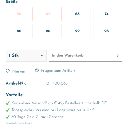
Größe
56
62
68
74
80
86
92
98
In den
Warenkorb
Fragen zum Artikel?
Merken
Artikel-Nr.:
011-400-068
Vorteile
Kostenloser Versand* ab € 45,- Bestellwert innerhalb DE
Tagesgleicher Versand bei Lagerware bis 14 Uhr*
60 Tage Geld-Zurück-Garantie
*Innerhalb Deutschlands