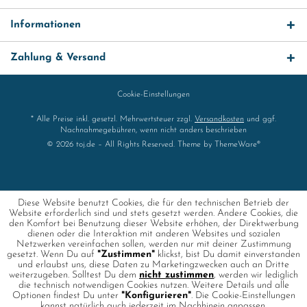
Informationen
Zahlung & Versand
Cookie-Einstellungen
* Alle Preise inkl. gesetzl. Mehrwertsteuer zzgl.
Versandkosten
und ggf.
Nachnahmegebühren, wenn nicht anders beschrieben
© 2026 toj.de – All Rights Reserved. Theme by
ThemeWare®
Diese Website benutzt Cookies, die für den technischen Betrieb der
Website erforderlich sind und stets gesetzt werden. Andere Cookies, die
den Komfort bei Benutzung dieser Website erhöhen, der Direktwerbung
dienen oder die Interaktion mit anderen Websites und sozialen
Netzwerken vereinfachen sollen, werden nur mit deiner Zustimmung
gesetzt. Wenn Du auf
"Zustimmen"
klickst, bist Du damit einverstanden
und erlaubst uns, diese Daten zu Marketingzwecken auch an Dritte
weiterzugeben. Solltest Du dem
nicht zustimmen
, werden wir lediglich
die technisch notwendigen Cookies nutzen. Weitere Details und alle
Optionen findest Du unter
"Konfigurieren"
. Die Cookie-Einstellungen
kannst natürlich auch jederzeit im Nachhinein anpassen.