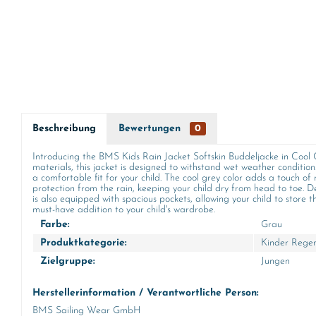
Beschreibung
Bewertungen
0
Introducing the BMS Kids Rain Jacket Softskin Buddeljacke in Cool Gr
materials, this jacket is designed to withstand wet weather conditi
a comfortable fit for your child. The cool grey color adds a touch of
protection from the rain, keeping your child dry from head to toe. Des
is also equipped with spacious pockets, allowing your child to store t
must-have addition to your child's wardrobe.
Farbe:
Grau
Produktkategorie:
Kinder Rege
Zielgruppe:
Jungen
Herstellerinformation / Verantwortliche Person:
BMS Sailing Wear GmbH