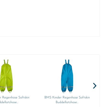
 Regenhose Softskin
BMS Kinder Regenhose Softskin
B
dellatzhose...
Buddellatzhose...