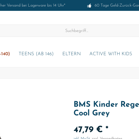
cher Versand bei Lagerware bis 14 Uhr*
60 Tage Geld-Zurück-Gar
-140)
TEENS (AB 146)
ELTERN
ACTIVE WITH KIDS
BMS Kinder Regen
Cool Grey
47,79 € *
inkl. MwSt.
zzgl. Versandkosten