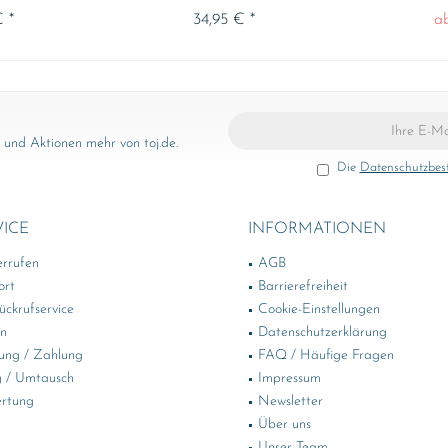
 *
34,95 € *
a
und Aktionen mehr von toj.de.
Die
Datenschutzbe
VICE
INFORMATIONEN
errufen
AGB
ort
Barrierefreiheit
ckrufservice
Cookie-Einstellungen
in
Datenschutzerklärung
ung / Zahlung
FAQ / Häufige Fragen
 / Umtausch
Impressum
rtung
Newsletter
Über uns
Unser Team