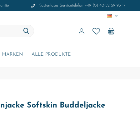
antie
Kostenloses Servicetelefon +49 (0) 40-52 59 93 17
DE
MARKEN
ALLE PRODUKTE
jacke Softskin Buddeljacke