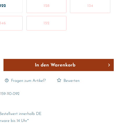
122
128
134
146
152
In den
Warenkorb
Fragen zum Artikel?
Bewerten
159-110-092
Bestellwert innerhalb DE
rware bis 14 Uhr*