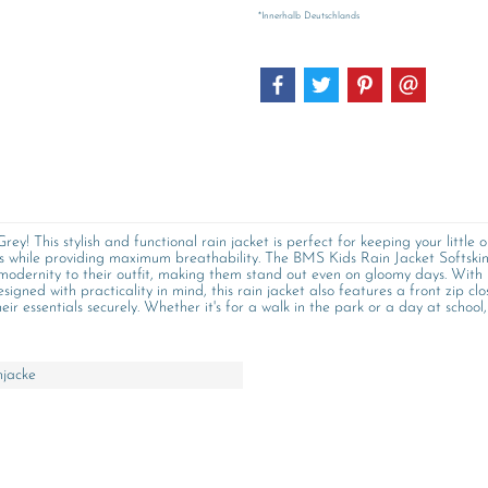
*Innerhalb Deutschlands
ey! This stylish and functional rain jacket is perfect for keeping your littl
ons while providing maximum breathability. The BMS Kids Rain Jacket Softskin
 modernity to their outfit, making them stand out even on gloomy days. With i
igned with practicality in mind, this rain jacket also features a front zip clo
heir essentials securely. Whether it's for a walk in the park or a day at scho
njacke