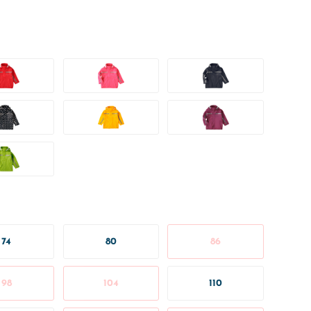
74
80
86
98
104
110