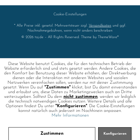
Cookie-Einstellungen
* Alle Preise inkl. gesetzl. Mehrwertsteuer zzgl.
Versandkosten
und ggf.
Nachnahmegebühren, wenn nicht anders beschrieben
© 2026 toj.de – All Rights Reserved. Theme by
ThemeWare®
Diese Website benutzt Cookies, die für den technischen Betrieb der
Website erforderlich sind und stets gesetzt werden. Andere Cookies, die
den Komfort bei Benutzung dieser Website erhöhen, der Direktwerbung
dienen oder die Interaktion mit anderen Websites und sozialen
Netzwerken vereinfachen sollen, werden nur mit deiner Zustimmung
gesetzt. Wenn Du auf
"Zustimmen"
klickst, bist Du damit einverstanden
und erlaubst uns, diese Daten zu Marketingzwecken auch an Dritte
weiterzugeben. Solltest Du dem
nicht zustimmen
, werden wir lediglich
die technisch notwendigen Cookies nutzen. Weitere Details und alle
Optionen findest Du unter
"Konfigurieren"
. Die Cookie-Einstellungen
kannst natürlich auch jederzeit im Nachhinein anpassen.
Mehr Informationen
Zustimmen
Konfigurieren