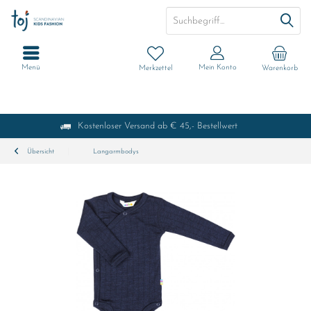
Menü
Mein Konto
Merkzettel
Warenkorb
Kostenloser Versand ab € 45,- Bestellwert
Übersicht
Langarmbodys