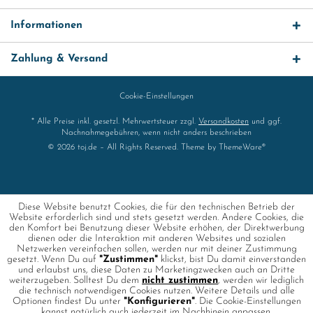
Informationen
Zahlung & Versand
Cookie-Einstellungen
* Alle Preise inkl. gesetzl. Mehrwertsteuer zzgl.
Versandkosten
und ggf.
Nachnahmegebühren, wenn nicht anders beschrieben
© 2026 toj.de – All Rights Reserved. Theme by
ThemeWare®
Diese Website benutzt Cookies, die für den technischen Betrieb der
Website erforderlich sind und stets gesetzt werden. Andere Cookies, die
den Komfort bei Benutzung dieser Website erhöhen, der Direktwerbung
dienen oder die Interaktion mit anderen Websites und sozialen
Netzwerken vereinfachen sollen, werden nur mit deiner Zustimmung
gesetzt. Wenn Du auf
"Zustimmen"
klickst, bist Du damit einverstanden
und erlaubst uns, diese Daten zu Marketingzwecken auch an Dritte
weiterzugeben. Solltest Du dem
nicht zustimmen
, werden wir lediglich
die technisch notwendigen Cookies nutzen. Weitere Details und alle
Optionen findest Du unter
"Konfigurieren"
. Die Cookie-Einstellungen
kannst natürlich auch jederzeit im Nachhinein anpassen.