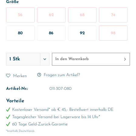
Größe
56
62
68
74
80
86
92
98
In den
Warenkorb
Fragen zum Artikel?
Merken
Artikel-Nr.:
011-307-080
Vorteile
Kostenloser Versand* ab € 45,- Bestellwert innerhalb DE
Tagesgleicher Versand bei Lagerware bis 14 Uhr*
60 Tage Geld-Zurück-Garantie
*Innerhalb Deutschlands