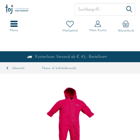
Menü
Mein Konto
Merkzettel
Warenkorb
Kostenloser Versand ab € 45,- Bestellwert
Übersicht
Fleece- & Softshelloveralls