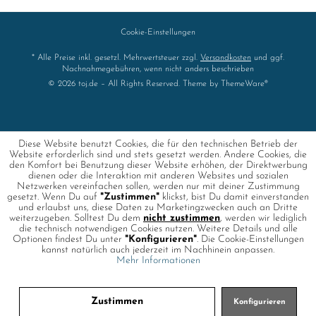
Cookie-Einstellungen
* Alle Preise inkl. gesetzl. Mehrwertsteuer zzgl.
Versandkosten
und ggf.
Nachnahmegebühren, wenn nicht anders beschrieben
© 2026 toj.de – All Rights Reserved. Theme by
ThemeWare®
Diese Website benutzt Cookies, die für den technischen Betrieb der
Website erforderlich sind und stets gesetzt werden. Andere Cookies, die
den Komfort bei Benutzung dieser Website erhöhen, der Direktwerbung
dienen oder die Interaktion mit anderen Websites und sozialen
Netzwerken vereinfachen sollen, werden nur mit deiner Zustimmung
gesetzt. Wenn Du auf
"Zustimmen"
klickst, bist Du damit einverstanden
und erlaubst uns, diese Daten zu Marketingzwecken auch an Dritte
weiterzugeben. Solltest Du dem
nicht zustimmen
, werden wir lediglich
die technisch notwendigen Cookies nutzen. Weitere Details und alle
Optionen findest Du unter
"Konfigurieren"
. Die Cookie-Einstellungen
kannst natürlich auch jederzeit im Nachhinein anpassen.
Mehr Informationen
Zustimmen
Konfigurieren