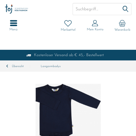
Menü
Mein Konto
Merkzettel
Warenkorb
Kostenloser Versand ab € 45,- Bestellwert
Übersicht
Langarmbodys