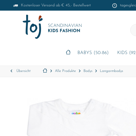
Kostenloser Versand ab € 45,- Bestellwert
tagesglei
BABYS (50-86)
KIDS (92
Übersicht
Alle Produkte
Bodys
Langarmbodys