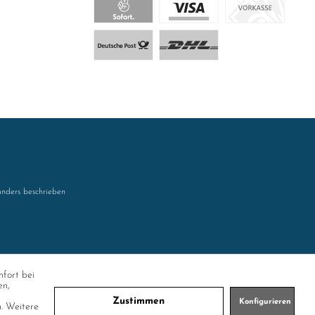
nders beschrieben
mfort bei
en,
Zustimmen
Konfigurieren
n. Weitere