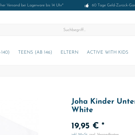
cher Versand bei Lagerware bis 14 Uhr*
60 Tage Geld-Zurück-Gar
-140)
TEENS (AB 146)
ELTERN
ACTIVE WITH KIDS
Joha Kinder Unte
White
19,95 € *
inkl. MwSt.
zzgl. Versandkosten