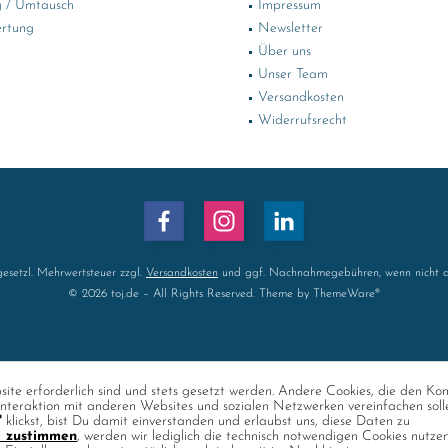
 / Umtausch
Impressum
rtung
Newsletter
Über uns
Unser Team
Versandkosten
Widerrufsrecht
 gesetzl. Mehrwertsteuer zzgl.
Versandkosten
und ggf. Nachnahmegebühren, wenn nicht a
© 2026 toj.de – All Rights Reserved. Theme by
ThemeWare®
ite erforderlich sind und stets gesetzt werden. Andere Cookies, die den Ko
nteraktion mit anderen Websites und sozialen Netzwerken vereinfachen soll
"
klickst, bist Du damit einverstanden und erlaubst uns, diese Daten zu
t zustimmen
, werden wir lediglich die technisch notwendigen Cookies nutze