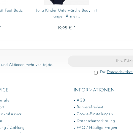
it Foot Basic
Joha Kinder Unterwäsche Body mit
langen Ärmeln...
*
19,95 € *
und Aktionen mehr von toj.de.
Die
Datenschutzbe
VICE
INFORMATIONEN
errufen
AGB
ort
Barrierefreiheit
ckrufservice
Cookie-Einstellungen
in
Datenschutzerklärung
ung / Zahlung
FAQ / Häufige Fragen