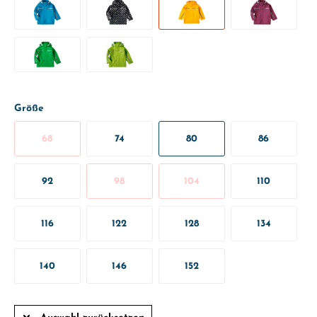
Größe
68
74
80
86
92
98
104
110
116
122
128
134
140
146
152