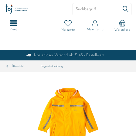
Menü
Mein Konto
Merkzettel
Warenkorb
Kostenloser Versand ab € 45,- Bestellwert
Übersicht
Regenbekleidung